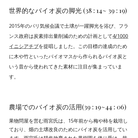
世界的なバイオ炭の脚光 (38 : 14~ 39 : 19)
2015年のパリ気候会議で土壌が一躍脚光を浴び、フラ
ンス政府は炭素排出量削減のための計画として
4/1000
イニシアチブ
を提唱しました。この目標の達成のため
に木や竹といったバイオマスから作られるバイオ炭と
いう昔から使われてきた素材に注目が集まっていま
す。
農場でのバイオ炭の活用
(3
9
: 1
9
~44
: 06
)
果物問屋を営む雨宮氏は、15年前から梅や柿を栽培し
ており、畑の土壌改良のためにバイオ炭を活用してい