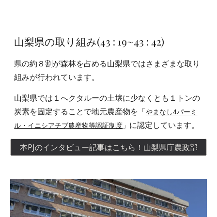
山梨県の取り組み
(
43
:
19
~43 : 42)
県の約８割が森林を占める山梨県ではさまざまな取り
組みが行われています。
山梨県では１へクタルーの土壌に少なくとも１トンの
炭素を固定することで地元農産物を「
やまなし4パーミ
に認定しています。
ル・イニシアチブ農産物等認証制度
」
本PJのインタビュー記事はこちら！山梨県庁農政部