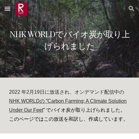
Skip to main content
Skip to navigation
NHK WORLDでバイオ炭が取り上
げられました
2022 年2月19日に放送され、オンデマンド配信中の
NHK WORLDの ”
Carbon Farming: A Climate Solution
Under Our Feet
” でバイオ炭が取り上げられました。
このページではこの放送を和訳し、作成しています。